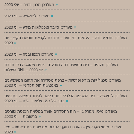
»
מעו”דכן תכנון ובניה – יולי 2023
»
מעו”דכן ליטיגציה – יוני 2023
»
מעו”דכן סייבר וטכנולוגיות מידע – יוני 2023
מעו”דכן יחסי עבודה – העסקת בני נוער – תזכורת לקראת חופשת הקיץ – יוני
»
2023
»
מעו”דכן תכנון ובניה – יוני 2023
מעו”דכן תעופה – בית המשפט דחה תובענה ייצוגית שהוגשה נגד חברת
»
השילוח DHL – יוני 2023
מעו”דכן טכנולוגיות מידע ופרטיות – צרפת מסדירה את תחום המשפיענים
»
באמצעות חוק תקדימי – יוני 2023
מעו”דכן ליטיגציה – בית המשפט הכלכלי דחה בקשה להיתר המצאה בתביעה
»
בסך של כ-2 מיליארד ש”ח – יוני 2023
מעו”דכן מיסוי מקרקעין – חוק ההסדרים אושר במליאת הכנסת ופורסם
»
ברשומות – יוני 2023
מעו”דכן מיסוי מקרקעין – הארכת תוקף הטבות מס שבח בתמ”א 38 – מאי
»
2023