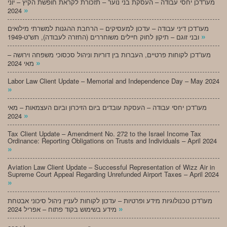
מעו”דכן יחסי עבודה – העסקת בני נוער – תזכורת לקראת חופשת הקיץ – יוני
»
2024
מעו”דכן דיני עבודה – עדכון למעסיקים – הרחבת ההגנות למשרתי מילואים
»
ובני זוגם – תיקון לחוק חיילים משוחררים (החזרה לעבודה), תש”ט-1949
מעו”דכן לקוחות פרטיים, העברות בין דוריות וניהול סכסוכי משפחה וירושה –
»
מאי 2024
Labor Law Client Update – Memorial and Independence Day – May 2024
»
מעו”דכן יחסי עבודה – העסקת עובדים ביום הזיכרון וביום העצמאות – מאי
»
2024
Tax Client Update – Amendment No. 272 to the Israel Income Tax
Ordinance: Reporting Obligations on Trusts and Individuals – April 2024
»
Aviation Law Client Update – Successful Representation of Wizz Air in
Supreme Court Appeal Regarding Unrefunded Airport Taxes – April 2024
»
מעו”דכן טכנולוגיות מידע ופרטיות – עדכון לקוחות לעניין ניהול סיכוני אבטחת
»
מידע בשימוש בקוד פתוח – אפריל 2024