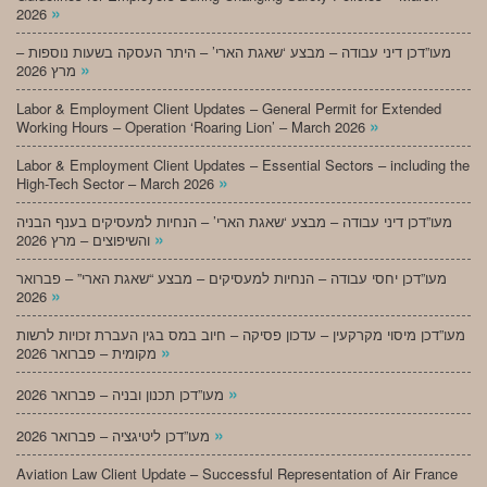
»
2026
מעו”דכן דיני עבודה – מבצע ‘שאגת הארי’ – היתר העסקה בשעות נוספות –
»
מרץ 2026
Labor & Employment Client Updates – General Permit for Extended
»
Working Hours – Operation ‘Roaring Lion’ – March 2026
Labor & Employment Client Updates – Essential Sectors – including the
»
High-Tech Sector – March 2026
מעו”דכן דיני עבודה – מבצע ‘שאגת הארי’ – הנחיות למעסיקים בענף הבניה
»
והשיפוצים – מרץ 2026
מעו”דכן יחסי עבודה – הנחיות למעסיקים – מבצע “שאגת הארי” – פברואר
»
2026
מעו”דכן מיסוי מקרקעין – עדכון פסיקה – חיוב במס בגין העברת זכויות לרשות
»
מקומית – פברואר 2026
»
מעו”דכן תכנון ובניה – פברואר 2026
»
מעו”דכן ליטיגציה – פברואר 2026
Aviation Law Client Update – Successful Representation of Air France