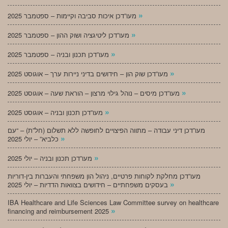
»
מעו”דכן איכות סביבה וקיימות – ספטמבר 2025
»
מעו”דכן ליטיגציה ושוק ההון – ספטמבר 2025
»
מעו”דכן תכנון ובניה – ספטמבר 2025
»
מעו”דכן שוק הון – חידושים בדיני ניירות ערך – אוגוסט 2025
»
מעו”דכן מיסים – נוהל גילוי מרצון – הוראת שעה – אוגוסט 2025
»
מעו”דכן תכנון ובניה – אוגוסט 2025
מעו”דכן דיני עבודה – מתווה הפיצויים לחופשה ללא תשלום (חל”ת) – “עם
»
כלביא” – יולי 2025
»
מעו”דכן תכנון ובניה – יולי 2025
מעו”דכן מחלקת לקוחות פרטיים, ניהול הון משפחתי והעברות בין-דוריות
»
בעסקים משפחתיים – חידושים בצוואות הדדיות – יולי 2025
IBA Healthcare and Life Sciences Law Committee survey on healthcare
»
financing and reimbursement 2025