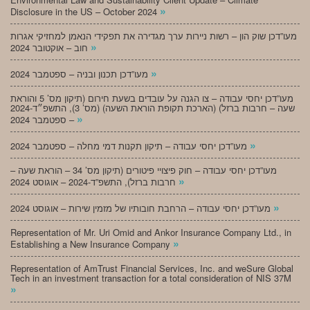
»
Disclosure in the US – October 2024
מעו”דכן שוק הון – רשות ניירות ערך מגדירה את תפקידי הנאמן למחזיקי אגרות
»
חוב – אוקטובר 2024
»
מעו”דכן תכנון ובניה – ספטמבר 2024
מעו”דכן יחסי עבודה – צו הגנה על עובדים בשעת חירום (תיקון מס’ 5 והוראת
שעה – חרבות ברזל) (הארכת תקופת הוראת השעה) (מס’ 3), התשפ״ד-2024
»
– ספטמבר 2024
»
מעו”דכן יחסי עבודה – תיקון תקנות דמי מחלה – ספטמבר 2024
מעו”דכן יחסי עבודה – חוק פיצויי פיטורים (תיקון מס’ 34 – הוראת שעה –
»
חרבות ברזל), התשפ”ד-2024 – אוגוסט 2024
»
מעו”דכן יחסי עבודה – הרחבת חובותיו של מזמין שירות – אוגוסט 2024
Representation of Mr. Uri Omid and Ankor Insurance Company Ltd., in
»
Establishing a New Insurance Company
Representation of AmTrust Financial Services, Inc. and weSure Global
Tech in an investment transaction for a total consideration of NIS 37M
»