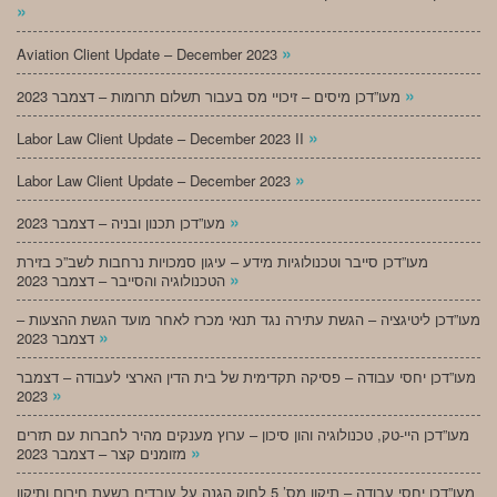
»
»
Aviation Client Update – December 2023
»
מעו”דכן מיסים – זיכויי מס בעבור תשלום תרומות – דצמבר 2023
»
Labor Law Client Update – December 2023 II
»
Labor Law Client Update – December 2023
»
מעו”דכן תכנון ובניה – דצמבר 2023
מעו”דכן סייבר וטכנולוגיות מידע – עיגון סמכויות נרחבות לשב”כ בזירת
»
הטכנולוגיה והסייבר – דצמבר 2023
מעו”דכן ליטיגציה – הגשת עתירה נגד תנאי מכרז לאחר מועד הגשת ההצעות –
»
דצמבר 2023
מעו”דכן יחסי עבודה – פסיקה תקדימית של בית הדין הארצי לעבודה – דצמבר
»
2023
מעו”דכן היי-טק, טכנולוגיה והון סיכון – ערוץ מענקים מהיר לחברות עם תזרים
»
מזומנים קצר – דצמבר 2023
מעו”דכן יחסי עבודה – תיקון מס’ 5 לחוק הגנה על עובדים בשעת חירום ותיקון