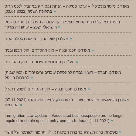
מעו”דכן מיסוי מוניציפלי – עדכון פסיקה – הנחת נכס ריק במקביל לנכס הרוס
»
בתקופה השניה (03.01.2022)
היעד הבא של רכבת הסטארט-אפ ניישן: החברה הערבית | ספר ההייטק
»
הישראלי 2021 – עיתון דה מרקר
»
מעו”דכן שוק ההון – פרשת נסטלה-אסם
»
מעו”דכן תכנון ובניה – חוק ההסדרים וחוק תכנון ובניה
»
מעו”דכן התחדשות עירונית – חוק ההסדרים
מעו”דכן הגירה – רישיון עבודה להעסקת עובדים זרים יהודים (זכאי שבות)
»
בחברות היי-טק
»
מעו”דכן תכנון ובניה – חוק ההסדרים (15.11.2021)
(07.11.2021) מעודכן טכנולוגיות מידע ופרטיות – הצעת חוק לתיקון חוק הגנת
»
הפרטיות
Immigration Law Update – Vaccinated businesspeople are no longer
»
required to obtain special entry permits to Israel (1.11.2021)
»
משפחת ברק תשקיע בחברת הביטוח איילון ותהפוך לשותפה של ווישור