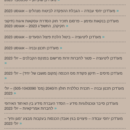
»
מעו”דכן יחסי עבודה – הגבלת ההפקדה לביטוח מנהלים – אוגוסט 2023
מעו”דכן בנקאות ומימון – פרסום תזכיר חוק הסדרת עסקאות איגוח (תיקוני
»
חקיקה), התשפ”ג 2023 – אוגוסט 2023
»
מעו”דכן ליטיגציה – ביטול הלכת פיצול הסעדים – אוגוסט 2023
»
מעו”דכן תכנון ובניה – אוגוסט 2023
מעו”דכן ליטיגציה – פטור לחברות זרות מרישום בפנקס הקבלנים – יולי 2023
»
מעו”דכן מיסים – תיקון פקודת מס הכנסה (מקום מושבו של יחיד) – יולי 2023
»
מעו”דכן תכנון ובניה – תכנית כוללנית חולון ח/2040 (מס’ 505-1043090) – יולי
»
2023
מעו”דכן סייבר וטכנולוגיות מידע – הסדר העברת מידע בין האיחוד האירופי
»
לחברות אמריקאיות – יולי 2023
מעו”דכן יחסי עבודה – פיצויים בגין אובדן הכנסות בעקבות מבצע “מגן וחץ” –
»
יולי 2023