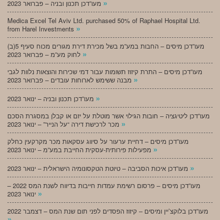
»
מעו”דכן תכנון ובניה – פברואר 2023
Medica Excel Tel Aviv Ltd. purchased 50% of Raphael Hospital Ltd.
»
from Harel Investments
מעו”דכן מיסים – החבות במע”מ בשל מכירת דירת מגורים מכוח סעיף 5(ב)
»
לחוק מע”מ – פברואר 2023
מעו”דכן מיסים – התרת קיזוז תשומות עבור דמי שכירות והוצאות נלוות לגבי
»
מבנה ששימש לארוחות עובדים – פברואר 2023
»
מעו”דכן תכנון ובניה – ינואר 2023
מעו”דכן ליטיגציה – חובות הגילוי אשר מוטלת על יזם או קבלן במסגרת הסכם
»
מכר לרכישת דירה “על הנייר” – ינואר 2023
מעו”דכן מיסים – דחיית ערעור על סיווג עסקאות מכר מקרקעין כחלק
»
מפעילות פירותית-עסקית החייבת במע”מ – ינואר 2023
»
מעו”דכן איכות הסביבה – טיוטת הטקסונומיה הישראלית – ינואר 2023
מעו”דכן מיסים – פרסום רשימת עמדות חייבות בדיווח לשנת המס 2022 –
»
ינואר 2023
מעו”דכן בלוקצ’יין ומיסים – קיזוז הפסדים לפני תום שנת המס – דצמבר 2022
»