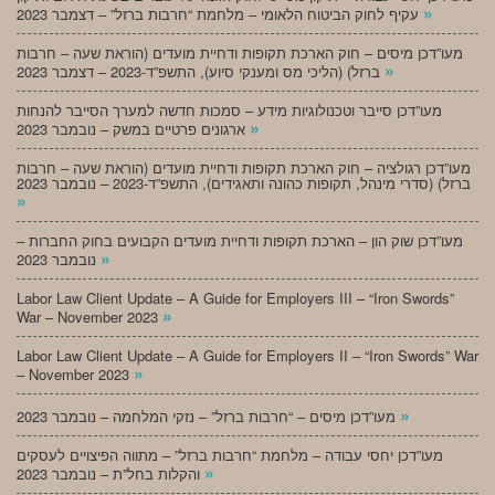
»
עקיף לחוק הביטוח הלאומי – מלחמת “חרבות ברזל” – דצמבר 2023
מעו”דכן מיסים – חוק הארכת תקופות ודחיית מועדים (הוראת שעה – חרבות
»
ברזל) (הליכי מס ומענקי סיוע), התשפ”ד-2023 – דצמבר 2023
מעו”דכן סייבר וטכנולוגיות מידע – סמכות חדשה למערך הסייבר להנחות
»
ארגונים פרטיים במשק – נובמבר 2023
מעו”דכן רגולציה – חוק הארכת תקופות ודחיית מועדים (הוראת שעה – חרבות
ברזל) (סדרי מינהל, תקופות כהונה ותאגידים), התשפ”ד-2023 – נובמבר 2023
»
מעו”דכן שוק הון – הארכת תקופות ודחיית מועדים הקבועים בחוק החברות –
»
נובמבר 2023
Labor Law Client Update – A Guide for Employers III – “Iron Swords”
»
War – November 2023
Labor Law Client Update – A Guide for Employers II – “Iron Swords” War
»
– November 2023
»
מעו”דכן מיסים – “חרבות ברזל” – נזקי המלחמה – נובמבר 2023
מעו”דכן יחסי עבודה – מלחמת “חרבות ברזל” – מתווה הפיצויים לעסקים
»
והקלות בחל”ת – נובמבר 2023