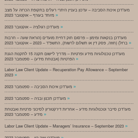
מעו”דכן איכות הסביבה – עדכון בעניין היתרי רעלים בתקופת הכרזה על מצב
»
מיוחד בעורף – אוקטובר 2023
»
מעו”דכן רגולציה – אוקטובר 2023
מעו”דכן בנקאות ומימון – פרסום חוק דחיית מועדים (הוראת שעה – חרבות
»
ברזל) (חוזה, פסק דין או תשלום לרשות), התשפ”ד – 2023 – אוקטובר 2023
מעו”דכן טכנולוגיות מידע ופרטיות – מדריך ליישום תקנה 15 לתקנות הגנת
»
הפרטיות (אבטחת מידע) – ספטמבר 2023
Labor Law Client Update – Recuperation Pay Allowance – September
»
2023
»
מעו”דכן איכות הסביבה – ספטמבר 2023
»
מעו”דכן תכנון ובניה – ספטמבר 2023
מעו”דכן סייבר וטכנולוגיות מידע – אחריות דירקטוריון לסיכוני פרטיות ואבטחת
»
מידע – ספטמבר 2023
»
Labor Law Client Update – Managers’ Insurance – September 2023
»
מעו”דכן שוק הון – ספטמבר 2023