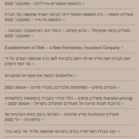
»
התעופה אוסטריאן איירליינס – ספטמבר 2022
מעו”דכן תעופה – בית המשפט המחוזי דחה תביעה ייצוגית שהוגשה נגד חברת
»
התעופה וויז אייר – ספטמבר 2022
מעו”דכן מיסוי מוניציפלי – עדכון פסיקה – ביטול חיוב רטרואקטיבי בארנונה –
»
ספטמבר 2022
»
Establishment of Ofek – a New Elementary Insurance Company
ייצוג חברת רשת מדיה ואיילה חסון בתביעת לשון הרע שהוגשה כנגדם על ידי
»
מר יוסף רחמים
»
אליאקסיס רוכשת את אקווריוס ספקטרום
»
מעו”דכן מיסים – השתתפות מלכ”רים במכרזי מדינה – אוגוסט 2022
מעו”דכן מיסים – כללי מחירי העברה בעסקאות בינלאומיות (transfer pricing)
»
– הרחבת חובות הדיווח על תאגידים הפועלים בישראל – אוגוסט 2022
מעו”דכן טכנולוגיות מידע ופרטיות – רפורמה בחוק זכויות הפרטיות של
»
קליפורניה – יולי 2022
»
ייצוג חברת רשת מדיה בע”מ בתביעה שהוגשה על-ידי מר בהא בכרי