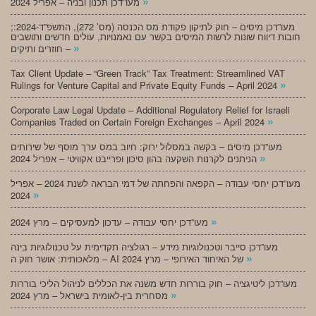
»
מעו”דכן תכנון ובניה – אפריל 2024
;מעו”דכן מיסים – חוק לתיקון פקודת מס הכנסה (מס’ 272), התשפ”ד-2024:
חובות דיווח שונות לרשות המיסים בקשר עם נאמנויות, עולים חדשים ותושבים
»
חוזרים ותיקים –
Tax Client Update – “Green Track” Tax Treatment: Streamlined VAT
»
Rulings for Venture Capital and Private Equity Funds – April 2024
Corporate Law Legal Update – Additional Regulatory Relief for Israeli
»
Companies Traded on Certain Foreign Exchanges – April 2024
מעו”דכן מיסים – בקשה במסלול ירוק: חיוב במס ערך מוסף של שירותים
»
הניתנים לקרנות השקעה בהון סיכון ופרייבט אקוויטי – אפריל 2024
מעו”דכן יחסי עבודה – הקפאה והפחתה של דמי הבראה לשנת 2024 – אפריל
»
2024
»
מעו”דכן יחסי עבודה – עדכון למעסיקים – מרץ 2024
מעו”דכן סייבר וטכנולוגיות מידע – רגולציה תקדימית על טכנולוגיות בינה
»
מלאכותית: אושר חוק ה – AI של האיחוד האירופי – מרץ 2024
מעו”דכן ליטיגציה – חוק בוררות חדש משנה את הכללים לניהול הליכי בוררות
»
מסחרית בין-לאומית בישראל – מרץ 2024