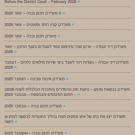
»
Before the District Court – February 2026
»
מעו”דכן תכנון ובניה – ינואר 2026 II
»
מעו”דכן קניין רוחני ופטנטים – ינואר 2026
»
מעודכן תכנון ובניה – ינואר 2026
מעו”דכן דיני עבודה – עדכון שכר מינימום ענפי לעובדים בענף הניקיון – ינואר
»
2026
מעו”דכן דיני עבודה – נקודות זיכוי לעובד בעד שירות מילואים כלוחם – דצמבר
»
2025
»
מעו”דכן איכות סביבה – דצמבר 2025
מעו”דכן בנקאות ומימון – טיוטת חוק ההסדרים (התכנית הכלכלית לשנת 2026)
»
– תחום הפיננסים והבנקאות – נובמבר 2025
»
מעו”דכן תכנון ובניה – נובמבר 2025
משרדנו ייצג את בתו של איש עסקים מנוח בהליך התנגדות לבקשה למתן צו
»
ירושה
»
מעו”דכן תכנון ובניה – אוקטובר 2025