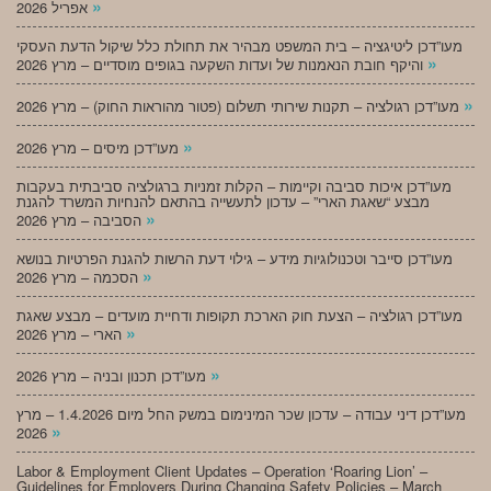
»
אפריל 2026
מעו”דכן ליטיגציה – בית המשפט מבהיר את תחולת כלל שיקול הדעת העסקי
»
והיקף חובת הנאמנות של ועדות השקעה בגופים מוסדיים – מרץ 2026
»
מעו”דכן רגולציה – תקנות שירותי תשלום (פטור מהוראות החוק) – מרץ 2026
»
מעו”דכן מיסים – מרץ 2026
מעו”דכן איכות סביבה וקיימות – הקלות זמניות ברגולציה סביבתית בעקבות
מבצע “שאגת הארי” – עדכון לתעשייה בהתאם להנחיות המשרד להגנת
»
הסביבה – מרץ 2026
מעו”דכן סייבר וטכנולוגיות מידע – גילוי דעת הרשות להגנת הפרטיות בנושא
»
הסכמה – מרץ 2026
מעו”דכן רגולציה – הצעת חוק הארכת תקופות ודחיית מועדים – מבצע שאגת
»
הארי – מרץ 2026
»
מעו”דכן תכנון ובניה – מרץ 2026
מעו”דכן דיני עבודה – עדכון שכר המינימום במשק החל מיום 1.4.2026 – מרץ
»
2026
Labor & Employment Client Updates – Operation ‘Roaring Lion’ –
Guidelines for Employers During Changing Safety Policies – March