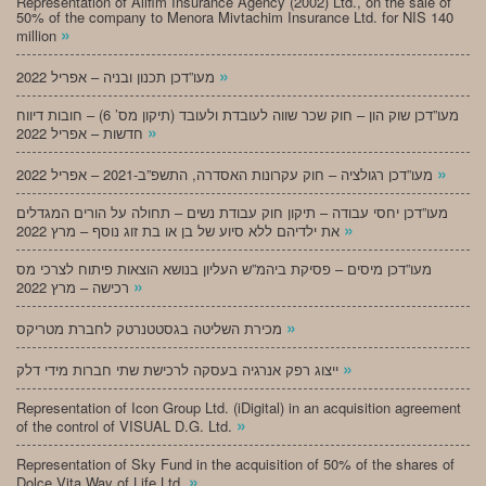
Representation of Alifim Insurance Agency (2002) Ltd., on the sale of
50% of the company to Menora Mivtachim Insurance Ltd. for NIS 140
»
million
»
מעו”דכן תכנון ובניה – אפריל 2022
מעו”דכן שוק הון – חוק שכר שווה לעובדת ולעובד (תיקון מס’ 6) – חובות דיווח
»
חדשות – אפריל 2022
»
מעו”דכן רגולציה – חוק עקרונות האסדרה, התשפ”ב-2021 – אפריל 2022
מעו”דכן יחסי עבודה – תיקון חוק עבודת נשים – תחולה על הורים המגדלים
»
את ילדיהם ללא סיוע של בן או בת זוג נוסף – מרץ 2022
מעו”דכן מיסים – פסיקת ביהמ”ש העליון בנושא הוצאות פיתוח לצרכי מס
»
רכישה – מרץ 2022
»
מכירת השליטה בגסטטנרטק לחברת מטריקס
»
ייצוג רפק אנרגיה בעסקה לרכישת שתי חברות מידי דלק
Representation of Icon Group Ltd. (iDigital) in an acquisition agreement
»
of the control of VISUAL D.G. Ltd.
Representation of Sky Fund in the acquisition of 50% of the shares of
»
Dolce Vita Way of Life Ltd.