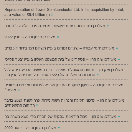
Representation of Tower Semiconductor Ltd. in its acquisition by Intel,
»
at a value of $5.4 billion (!)
»
מעו”דכן תחרות ותובענות ייצוגיות | מחיר מופרז – זליכה נ’ תנובה
»
מעו”דכן תכנון ובניה – מרץ 2022
»
מעו”דכן יחסי עבודה – שינויים זמניים בעניין תשלום דמי בידוד לעובדים
»
‘מעו”דכן שוק ההון – פסק דינו של בית המשפט העליון בעניין ‘בטר פלייס
מעו”דכן שוק הון – תנועת המטוטלת נעצרה – בית המשפט הכריע ביחס לכל
»
החברות הדואליות: על כללי האחריות לדיווח יחול הדין הזר
מעו”דכן תכנון ובניה – תיקון לתקנות התכנון והבניה (עבודות ומבנים הפטורים
»
מהיתר)
מעו”דכן שוק הון – עדכוני חקיקה והנחיות רשות ניירות ערך לשנת 2021 בדבר
»
הדוחות התקופתיים
»
מעו”דכן שוק הון – ניצול הזדמנות עסקית של חברה בידי נושא משרה בה
»
מעו”דכן תכנון ובניה – ינואר 2022