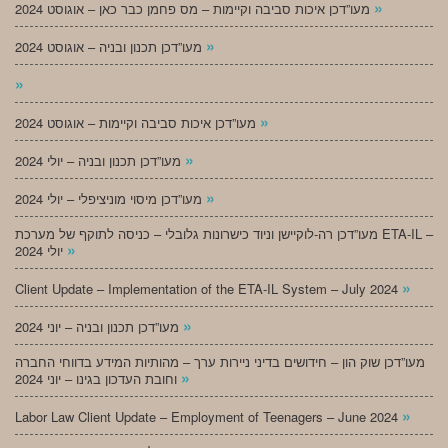
»
מעו”דכן איכות סביבה וקיימות – מס פחמן כבר כאן – אוגוסט 2024
»
מעו”דכן תכנון ובניה – אוגוסט 2024
»
»
מעו”דכן איכות סביבה וקיימות – אוגוסט 2024
»
מעו”דכן תכנון ובניה – יולי 2024
»
מעו”דכן מיסוי מוניציפלי – יולי 2024
מעו”דכן רה-לוקיישן וניוד כישרונות גלובלי – כניסה לתוקף של מערכת ETA-IL –
»
יולי 2024
»
Client Update – Implementation of the ETA-IL System – July 2024
»
מעו”דכן תכנון ובניה – יוני 2024
מעו”דכן שוק הון – חידושים בדיני ניירות ערך – מהותיות המידע בדווחי החברה
»
וחובת העדכון בגינו – יוני 2024
»
Labor Law Client Update – Employment of Teenagers – June 2024