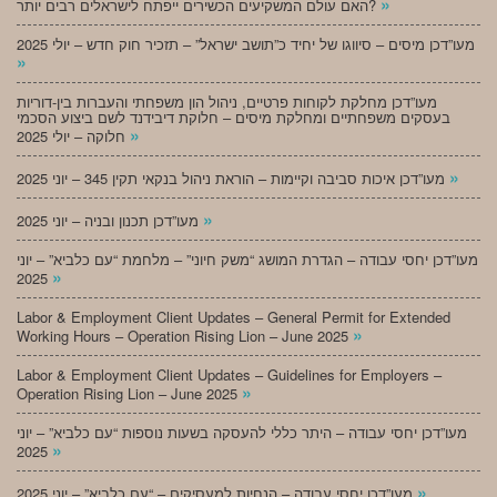
»
האם עולם המשקיעים הכשירים ייפתח לישראלים רבים יותר?
מעו”דכן מיסים – סיווגו של יחיד כ”תושב ישראל” – תזכיר חוק חדש – יולי 2025
»
מעו”דכן מחלקת לקוחות פרטיים, ניהול הון משפחתי והעברות בין-דוריות
בעסקים משפחתיים ומחלקת מיסים – חלוקת דיבידנד לשם ביצוע הסכמי
»
חלוקה – יולי 2025
»
מעו”דכן איכות סביבה וקיימות – הוראת ניהול בנקאי תקין 345 – יוני 2025
»
מעו”דכן תכנון ובניה – יוני 2025
מעו”דכן יחסי עבודה – הגדרת המושג “משק חיוני” – מלחמת “עם כלביא” – יוני
»
2025
Labor & Employment Client Updates – General Permit for Extended
»
Working Hours – Operation Rising Lion – June 2025
Labor & Employment Client Updates – Guidelines for Employers –
»
Operation Rising Lion – June 2025
מעו”דכן יחסי עבודה – היתר כללי להעסקה בשעות נוספות “עם כלביא” – יוני
»
2025
»
מעו”דכן יחסי עבודה – הנחיות למעסיקים – “עם כלביא” – יוני 2025