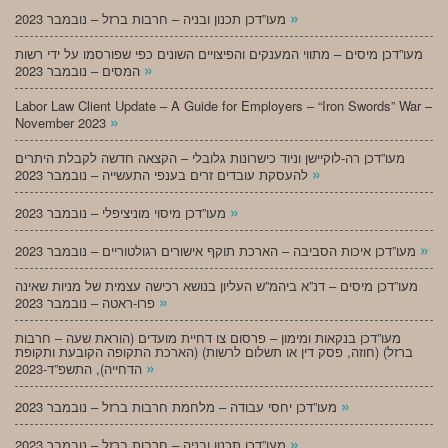
»
מעו”דכן תכנון ובניה – חרבות ברזל – נובמבר 2023
מעו”דכן מיסים – מתווי המענקים והפיצויים השונים כפי שפורסמו על ידי רשות
»
המסים – נובמבר 2023
Labor Law Client Update – A Guide for Employers – “Iron Swords” War –
»
November 2023
מעו”דכן רה-לוקיישן וניוד כישרונות גלובלי – הקצאה חדשה לקבלת היתרים
»
להעסקת עובדים זרים בענפי התעשייה – נובמבר 2023
»
מעו”דכן מיסוי מוניציפלי – נובמבר 2023
»
מעו”דכן איכות הסביבה – הארכת תוקף אישורים רגולטוריים – נובמבר 2023
מעו”דכן מיסים – דנ”א ביהמ”ש העליון בנושא רכישה עצמית של מניות שאינה
»
פרו-ראטה – נובמבר 2023
מעו”דכן בנקאות ומימון – פרסום צו דחיית מועדים (הוראת שעה – חרבות
ברזל) (חוזה, פסק דין או תשלום לרשות) (הארכת התקופה הקובעת ותקופת
»
הדחייה), התשפ”ד-2023
»
מעו”דכן יחסי עבודה – מלחמת חרבות ברזל – נובמבר 2023
»
מעו”דכן תכנון ובניה – חרבות ברזל – נובמבר 2023