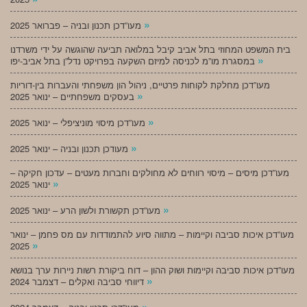
»
מעו”דכן תכנון ובניה – פברואר 2025
בית המשפט המחוזי בתל אביב קיבל במלואה תביעה שהוגשה על ידי משרדנו
»
במסגרת מו”מ לכניסה למיזם השקעה בפרויקט נדל”ן בתל אביב-יפו
מעו”דכן מחלקת לקוחות פרטיים, ניהול הון משפחתי והעברות בין-דוריות
»
בעסקים משפחתיים – ינואר 2025
»
מעו”דכן מיסוי מוניציפלי – ינואר 2025
»
מעודכן תכנון ובניה – ינואר 2025
מעו”דכן מיסים – מיסוי רווחים לא מחולקים וחברות מעטים – עדכון חקיקה –
»
ינואר 2025
»
מעו”דכן תקשורת ולשון הרע – ינואר 2025
מעו”דכן איכות סביבה וקיימות – מתווה סיוע להתמודדות עם מס פחמן – ינואר
»
2025
מעו”דכן איכות סביבה וקיימות ושוק ההון – דוח ביקורת רשות ניירות ערך בנושא
»
דיווחי סביבה ואקלים – דצמבר 2024
»