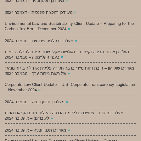
מעו”דכן תכנון ובניה – דצמבר 2024
»
מעו”דכן רגולציה פיננסית – דצמבר 2024
Environmental Law and Sustainability Client Update – Preparing for the
»
Carbon Tax Era – December 2024
»
מעו”דכן רגולציה פיננסית – נובמבר 2024
מעו”דכן איכות סביבה וקיימות – רגולציות אקלימיות: מפתח להצלחה יזמית
»
בענף הקליימטק – נובמבר 2024
מעו”דכן שוק הון – חובת דיווח מיידי בדבר חקירה פלילית או הליך בירור מנהלי
»
של רשות ניירות ערך – נובמבר 2024
Corporate Law Client Update – U.S. Corporate Transparency Legislation
»
– November 2024
»
מעו”דכן תכנון ובניה – נובמבר 2024
מעו”דכן מיסים – שינויים בכללי מס הכנסה (הקלות מס בהקצאת מניות
»
לעובדים) – אוקטובר 2024
»
מעו”דכן תכנון ובניה – אוקטובר 2024
Environmental Law and Sustainability Client Update – Climate