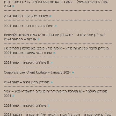
מעו”דכן מיסוי מוניציפלי – פסק דין תשתיות נפט בע”מ נ’ עיריית חיפה – מרץ
»
2024
»
מעו”דכן שוק הון – פברואר 2024
»
מעו”דכן תכנון ובניה – פברואר 2024
מעו”דכן יחסי עבודה – יום שבתון יום הבחירות לרשויות מקומיות ולמועצות
»
אזוריות – פברואר 2024
מעו”דכן סייבר וטכנולוגיות מידע – איסוף מידע פומבי באינטרנט | סקרייפינג |
»
הפרת תנאי שימוש – פברואר 2024
»
מעו”דכן ליטיגציה – ינואר 2024 II
»
Corporate Law Client Update – January 2024
»
מעו”דכן תכנון ובניה – ינואר 2024
מעו”דכן רגולציה – צו הארכת תקופות ודחיית מועדים התשפ”ד-2024 – ינואר
»
2024
»
מעו”דכן ליטיגציה – ינואר 2024
מעו”דכן יחסי עבודה – תקנות להגברת האכיפה של דיני עבודה – דצמבר 2023