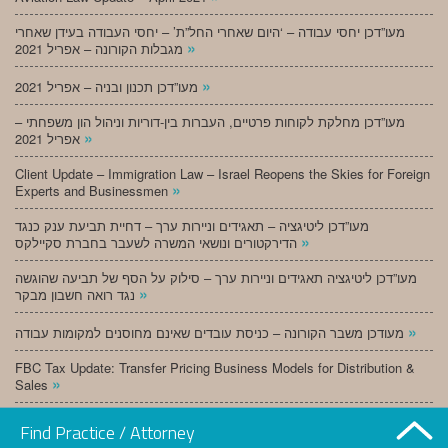
מעו”דכן יחסי עבודה – ‘היום שאחרי החל”ת’ – יחסי העבודה בעידן שאחרי
»
מגבלות הקורונה – אפריל 2021
»
מעו”דכן תכנון ובניה – אפריל 2021
מעו”דכן מחלקת לקוחות פרטיים, העברות בין-דוריות וניהול הון משפחתי –
»
אפריל 2021
Client Update – Immigration Law – Israel Reopens the Skies for Foreign
»
Experts and Businessmen
מעו”דכן ליטיגציה – תאגידים וניירות ערך – דחיית תביעת ענק כנגד
»
הדירקטורים ונושאי המשרה לשעבר בחברת סקיילקס
מעו”דכן ליטיגציה תאגידים וניירות ערך – סילוק על הסף של תביעה שהוגשה
»
נגד רואה חשבון מבקר
»
מעודכן משבר הקורונה – כניסת עובדים שאינם מחוסנים למקומות עבודה
FBC Tax Update: Transfer Pricing Business Models for Distribution &
»
Sales
»
מעו”דכן תכנון ובניה – מרץ 2021
Find Practice / Attorney