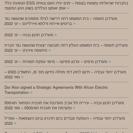
הטמעת כללי ESG בחברות ישראליות נמצאת בצומת – ימים יגידו האם ובאיזה
»
אופן יאומצו הכללים בשוק ההון המקומי
מעו”דכן תעופה – בית המשפט דחה דרישה לגילוי מסמכים שהוגשה נגד
»
בריטיש איירוויז ודלתא איירליינס – יוני 2022
»
מעו”דכן תכנון ובניה – יוני 2022
מעו”דכן תעופה – בית המשפט העליון דחה תובענה ייצוגית שהוגשה נגד חברת
»
התעופה איזיג’ט – יוני 2022
»
מעו”דכן מיסים – עדכון פסיקה – מיסוי עסקת תמורות – יוני 2022
מעו”דכן יחסי עבודה – תיקון לחוק דמי מחלה (תיקון מס’ 6), התשפ”ב-2022 –
»
מאי 2022
Dor Alon signed a Strategic Agreements With Afcon Electric
»
Transportation
מעו”דכן תכנון ובניה – עיריית תל אביב מעדכנת את תוכנית המתאר תא/500
»
ומקדמת את תוכנית תא/5500 – מאי 2022
מעו”דכן יחסי עבודה – העסקת עובדים ביום הזיכרון וביום העצמאות – אפריל
»
2022